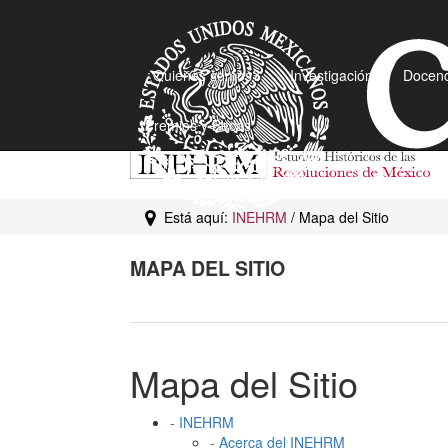
¿Quiénes somos?
Investigación
Docenc
Premios y Becas
Está aquí:
INEHRM
/ Mapa del Sitio
MAPA DEL SITIO
Mapa del Sitio
-
INEHRM
-
Acerca del INEHRM