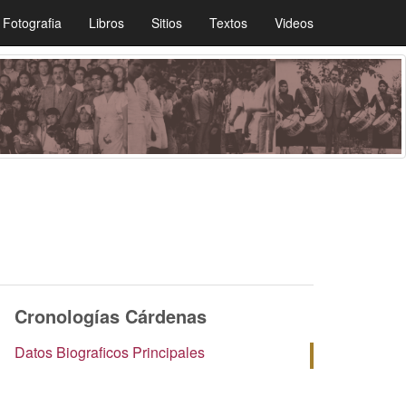
Fotografia
Libros
Sitios
Textos
Videos
Cronologías Cárdenas
Datos Biograficos Principales