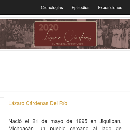
Cronologias
Episodios
Exposiciones
Lázaro Cárdenas Del Río
Nació el 21 de mayo de 1895 en Jiquilpan,
Michoacán, un pueblo cercano al lago de