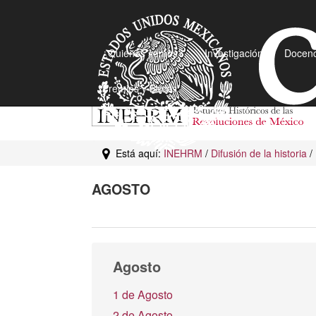
¿Quiénes somos?
Investigación
Docenc
Premios y Becas
Está aquí:
INEHRM
/
Difusión de la historia
/
AGOSTO
Agosto
1 de Agosto
2 de Agosto