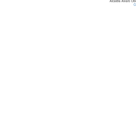
Alcaldia Álvaro O
C