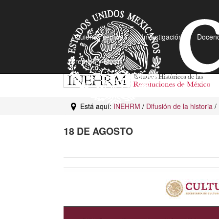
¿Quiénes somos?
Investigación
Docenc
Premios y Becas
Está aquí:
INEHRM
/
Difusión de la historia
/
18 DE AGOSTO