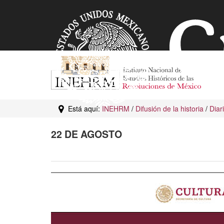
Está aquí:
INEHRM
/
Difusión de la historia
/
Diar
22 DE AGOSTO