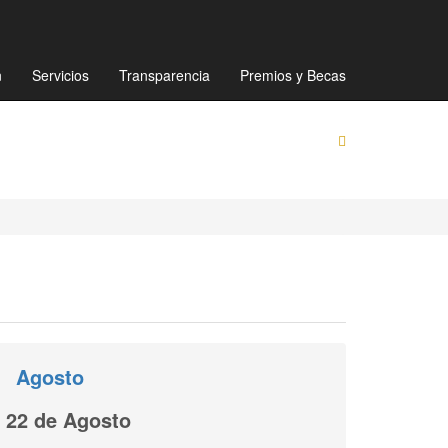
Mapa de sitio
Directorio
Preguntas Frecuentes
n
Servicios
Transparencia
Premios y Becas
Agosto
22 de Agosto