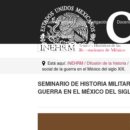
¿Quiénes somos?
Investigación
Docenc
Premios y Becas
Está aquí:
INEHRM
/
Difusión de la historia
/
social de la guerra en el México del siglo XIX.
SEMINARIO DE HISTORIA MILITAR
GUERRA EN EL MÉXICO DEL SIGL