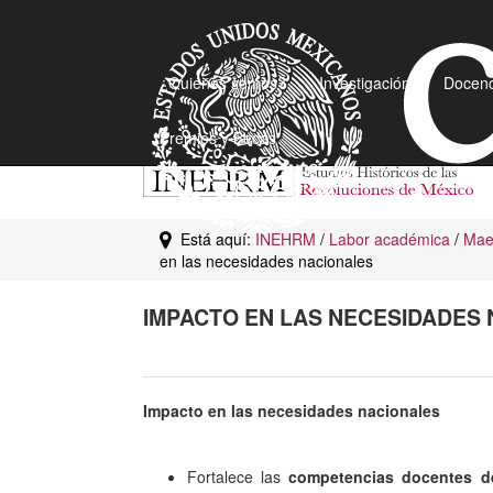
¿Quiénes somos?
Investigación
Docenc
Premios y Becas
Está aquí:
INEHRM
/
Labor académica
/
Maes
en las necesidades nacionales
IMPACTO EN LAS NECESIDADES
Impacto en las necesidades nacionales
Fortalece las
competencias docentes 