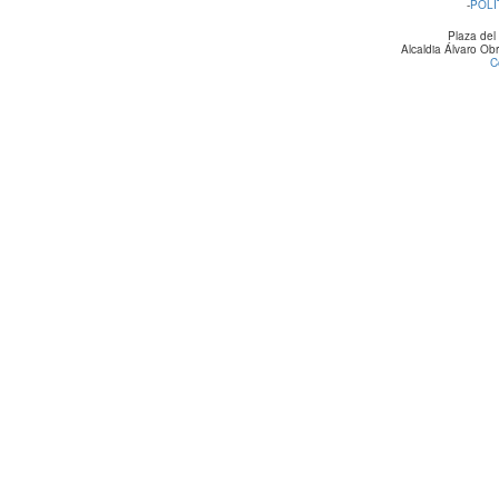
-
POLÍ
Plaza del
Alcaldia Álvaro O
C