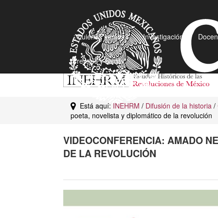
¿Quiénes somos?
Investigación
Docen
Premios y Becas
Está aquí:
INEHRM
/
Difusión de la historia
/
poeta, novelista y diplomático de la revolución
VIDEOCONFERENCIA: AMADO NER
DE LA REVOLUCIÓN