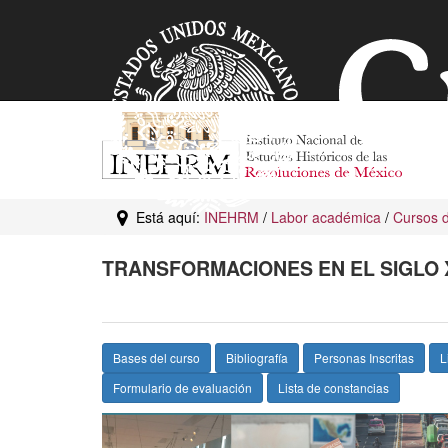
Está aquí:
INEHRM
/
Labor académica
/
Cursos d
TRANSFORMACIONES EN EL SIGLO 
Bases del curso
Bibliografía
Personas Inscritas
L
Formulario de evaluación
Lista de constancias