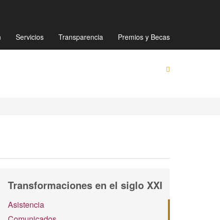
Mapa de sitio
Directorio
Preguntas Frecuentes
n
Servicios
Transparencia
Premios y Becas
Transformaciones en el siglo XXI
Asistencia
Comunicados