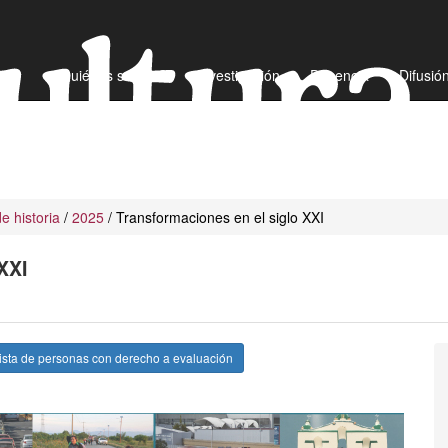
¿Quiénes somos?
Investigación
Docencia
Difusió
e historia
/
2025
/ Transformaciones en el siglo XXI
XXI
ista de personas con derecho a evaluación