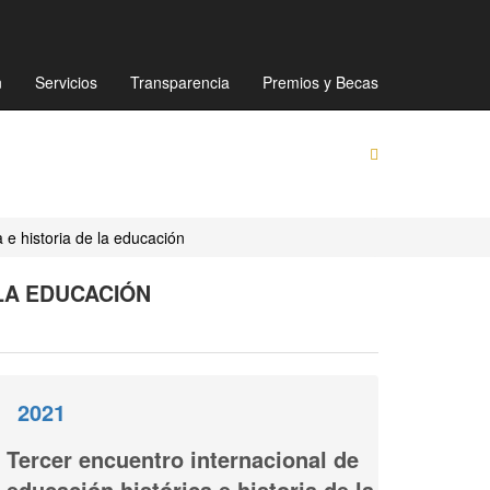
Mapa de sitio
Directorio
Preguntas Frecuentes
n
Servicios
Transparencia
Premios y Becas
 e historia de la educación
LA EDUCACIÓN
2021
Tercer encuentro internacional de
educación histórica e historia de la