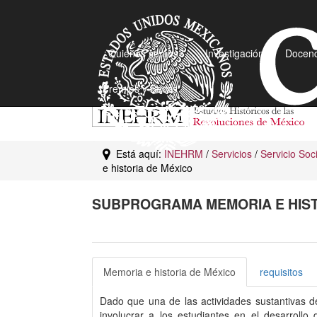
¿Quiénes somos?
Investigación
Docenc
Premios y Becas
Está aquí:
INEHRM
/
Servicios
/
Servicio Soc
e historia de México
SUBPROGRAMA MEMORIA E HIST
Memoria e historia de México
requisitos
Dado que una de las actividades sustantivas 
involucrar a los estudiantes en el desarrollo