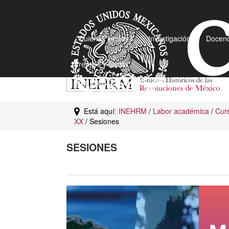
¿Quiénes somos?
Investigación
Docenc
Premios y Becas
Está aquí:
INEHRM
/
Labor académica
/
Curs
XX
/ Sesiones
SESIONES