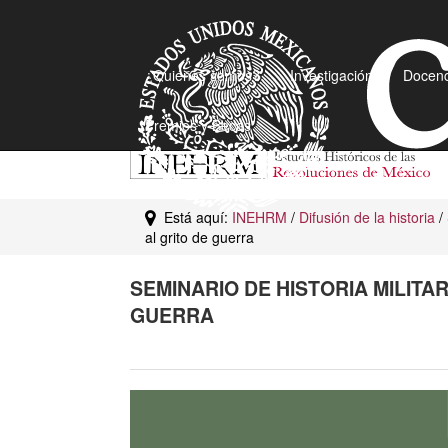
¿Quiénes somos?
Investigación
Docenc
Premios y Becas
Está aquí:
INEHRM
/
Difusión de la historia
/
al grito de guerra
SEMINARIO DE HISTORIA MILITA
GUERRA