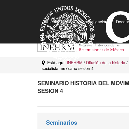
¿Quiénes somos?
Investigación
Docenc
Premios y Becas
Está aquí:
INEHRM
/
Difusión de la historia
/
socialista mexicano sesion 4
SEMINARIO HISTORIA DEL MOVI
SESION 4
Seminarios