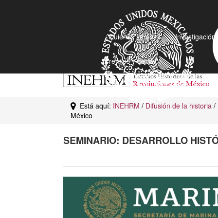
¿Quiénes somos?
Investigación
Premios y Becas
Está aquí:
INEHRM
/
Difusión de la historia
/
México
SEMINARIO: DESARROLLO HISTÓ