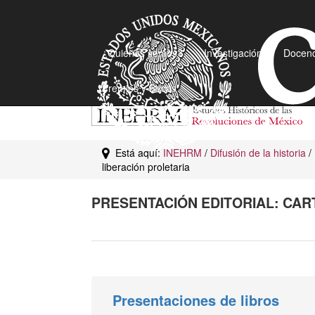
¿Quiénes somos?
Investigación
Docenc
Premios y Becas
Está aquí:
INEHRM
/
Difusión de la historia
/
liberación proletaria
PRESENTACIÓN EDITORIAL: CAR
Presentaciones de libros