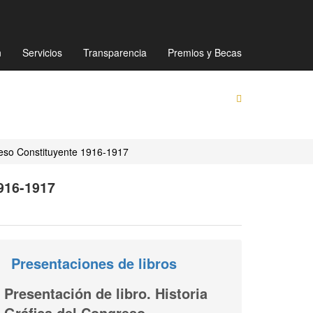
Mapa de sitio
Directorio
Preguntas Frecuentes
n
Servicios
Transparencia
Premios y Becas
greso Constituyente 1916-1917
16-1917
Presentaciones de libros
Presentación de libro. Historia
Gráfica del Congreso