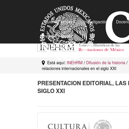
¿Quiénes somos?
Investigación
Docenc
Premios y Becas
Está aquí:
INEHRM
/
Difusión de la historia
/
relaciones internacionales en el siglo XXI
PRESENTACION EDITORIAL, LAS
SIGLO XXI