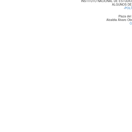
INSTITUTO NACIONAL DE ESTUDI
ALGUNOS DE
-
POLÍ
Plaza del
Alcaldia Álvaro O
C