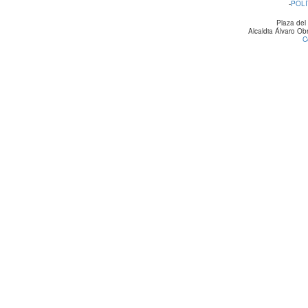
-
POLÍ
Plaza del
Alcaldia Álvaro O
C