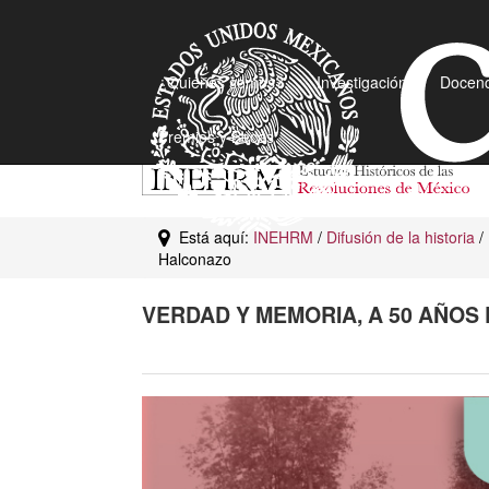
¿Quiénes somos?
Investigación
Docenc
Premios y Becas
Está aquí:
INEHRM
/
Difusión de la historia
/
Halconazo
VERDAD Y MEMORIA, A 50 AÑOS