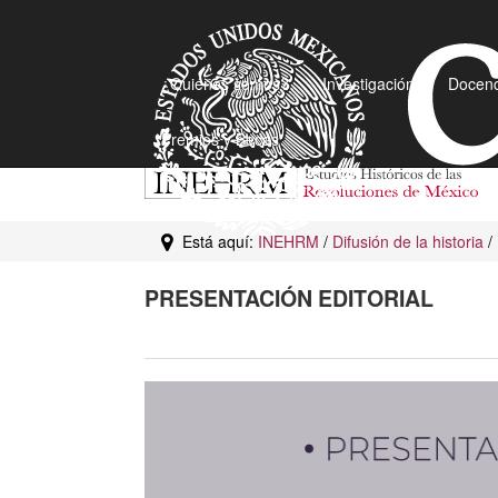
¿Quiénes somos?
Investigación
Docenc
Premios y Becas
Está aquí:
INEHRM
/
Difusión de la historia
/
PRESENTACIÓN EDITORIAL