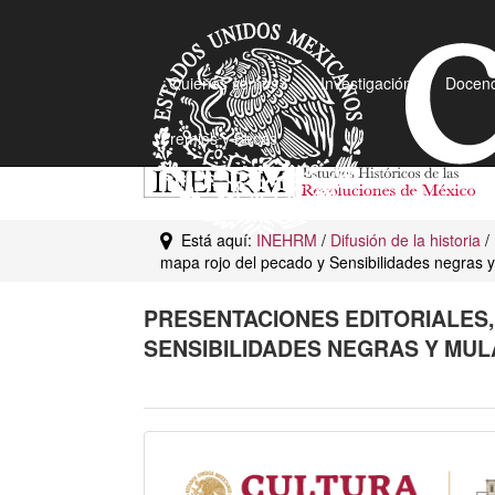
¿Quiénes somos?
Investigación
Docenc
Premios y Becas
Está aquí:
INEHRM
/
Difusión de la historia
/
mapa rojo del pecado y Sensibilidades negras 
PRESENTACIONES EDITORIALES,
SENSIBILIDADES NEGRAS Y MUL