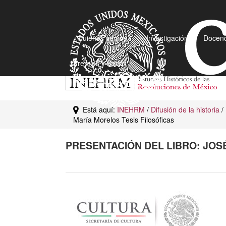
¿Quiénes somos?
Investigación
Docenc
Premios y Becas
Está aquí:
INEHRM
/
Difusión de la historia
/
María Morelos Tesis Filosóficas
PRESENTACIÓN DEL LIBRO: JOS