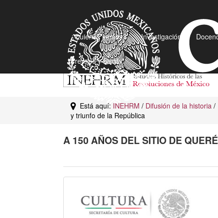
¿Quiénes somos?
Investigación
Docenc
Premios y Becas
Está aquí:
INEHRM
/
Difusión de la historia
/
y triunfo de la República
A 150 AÑOS DEL SITIO DE QUER