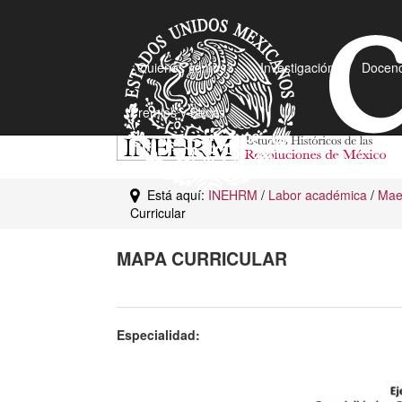
¿Quiénes somos?
Investigación
Docenc
Premios y Becas
Está aquí:
INEHRM
/
Labor académica
/
Maes
Curricular
MAPA CURRICULAR
Especialidad: