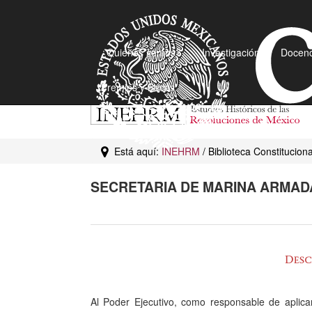
¿Quiénes somos?
Investigación
Docenc
Premios y Becas
Está aquí:
INEHRM
/ Biblioteca Constitucio
SECRETARIA DE MARINA ARMAD
Al Poder Ejecutivo, como responsable de aplicar 