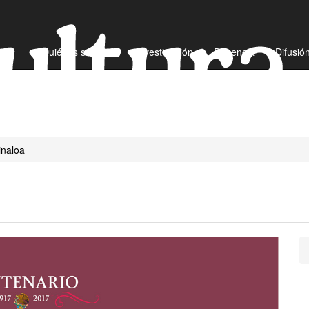
¿Quiénes somos?
Investigación
Docencia
Difusió
inaloa