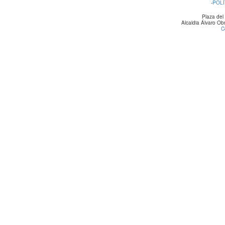
-
POLÍ
Plaza del
Alcaldia Álvaro O
C