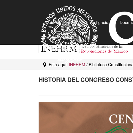
¿Quiénes somos?
Investigación
Docenc
Premios y Becas
Está aquí:
INEHRM
/ Biblioteca Constitucion
HISTORIA DEL CONGRESO CONST