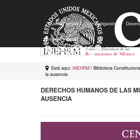
¿Quiénes somos?
Investigación
Docenc
Premios y Becas
Está aquí:
INEHRM
/ Biblioteca Constitucion
la ausencia
DERECHOS HUMANOS DE LAS MUJ
AUSENCIA