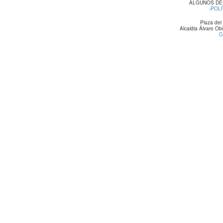
ALGUNOS DE
-
POLÍ
Plaza del
Alcaldia Álvaro O
C