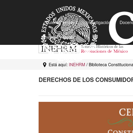
¿Quiénes somos?
Investigación
Docenc
Premios y Becas
Está aquí:
INEHRM
/ Biblioteca Constitucio
DERECHOS DE LOS CONSUMIDO