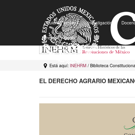
¿Quiénes somos?
Investigación
Docenc
Premios y Becas
Está aquí:
INEHRM
/ Biblioteca Constitucion
EL DERECHO AGRARIO MEXICANO