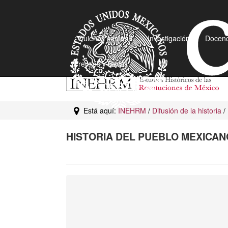
¿Quiénes somos?
Investigación
Docenc
Premios y Becas
Está aquí:
INEHRM
/
Difusión de la historia
/
HISTORIA DEL PUEBLO MEXICAN