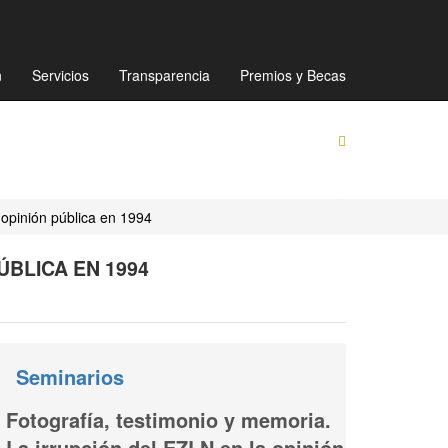
Mapa de sitio
Directorio
Preguntas Frecuentes
n
Servicios
Transparencia
Premios y Becas
 opinión pública en 1994
ÚBLICA EN 1994
Seminarios
Fotografía, testimonio y memoria.
La irrupción del EZLN en la opinión