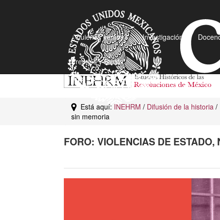
¿Quiénes somos?
Investigación
Docenc
Premios y Becas
Está aquí:
INEHRM
/
Difusión de la historia
/
sin memoria
FORO: VIOLENCIAS DE ESTADO,