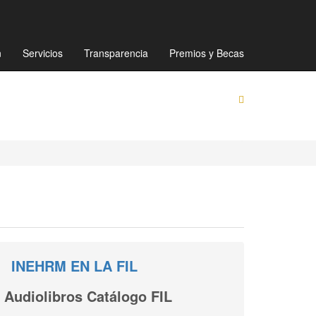
Mapa de sitio
Directorio
Preguntas Frecuentes
n
Servicios
Transparencia
Premios y Becas
INEHRM EN LA FIL
Audiolibros Catálogo FIL