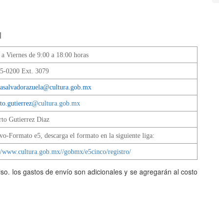
M
 a Viernes de 9:00 a 18:00 horas
5-0200 Ext. 3079
riasalvadorazuela@cultura.gob.mx
rto.gutierrez
@cultura.gob.mx
rto Gutierrez Diaz
vo-Formato e5, descarga el formato en la siguiente liga:
://www.cultura.gob.mx//gobmx/e5cinco/registro/
viso. los gastos de envío son adicionales y se agregarán al costo