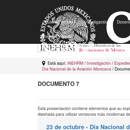
¿Quiénes somos?
Investigación
Docenc
Premios y Becas
Está aquí:
INEHRM
/
Investigación
/
Expedien
Día Nacional de la Aviación Mexicana
/ Docume
DOCUMENTO 7
Esta presentación contiene elementos que su exp
diseñada para utilizar versiones más modernas de 
23 de octubre - Día Nacional 