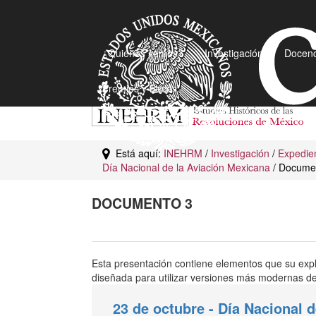
¿Quiénes somos?
Investigación
Docenc
Premios y Becas
Está aquí:
INEHRM
/
Investigación
/
Expedien
Día Nacional de la Aviación Mexicana
/ Docume
DOCUMENTO 3
Esta presentación contiene elementos que su exp
diseñada para utilizar versiones más modernas de 
23 de octubre - Día Nacional 