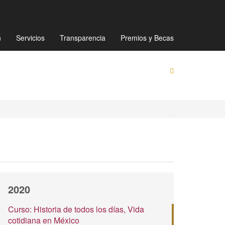
Mapa de sitio
Directorio
Preguntas Frecuentes
n
Servicios
Transparencia
Premios y Becas
2020
Curso: Historia de todos los días, Vida
cotidiana en México