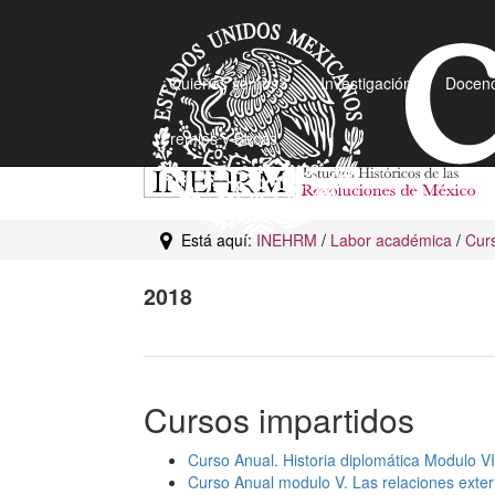
¿Quiénes somos?
Investigación
Docenc
Premios y Becas
Está aquí:
INEHRM
/
Labor académica
/
Curs
2018
Cursos impartidos
Curso Anual. Historia diplomática Modulo VI
Curso Anual modulo V. Las relaciones exter