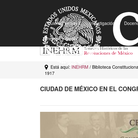
¿Quiénes somos?
Investigación
Docenc
Premios y Becas
Está aquí:
INEHRM
/ Biblioteca Constitucio
1917
CIUDAD DE MÉXICO EN EL CONG