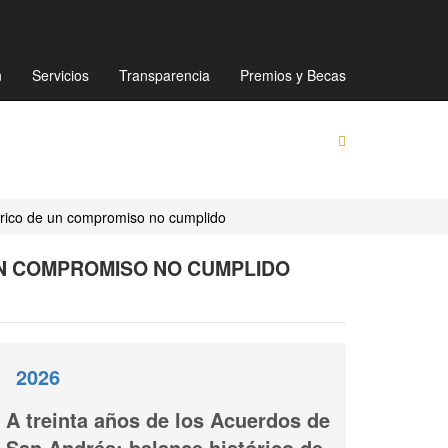
Mapa de sitio
Directorio
Preguntas Frecuentes
n
Servicios
Transparencia
Premios y Becas
tórico de un compromiso no cumplido
UN COMPROMISO NO CUMPLIDO
2026
A treinta años de los Acuerdos de
San Andrés: balance histórico de