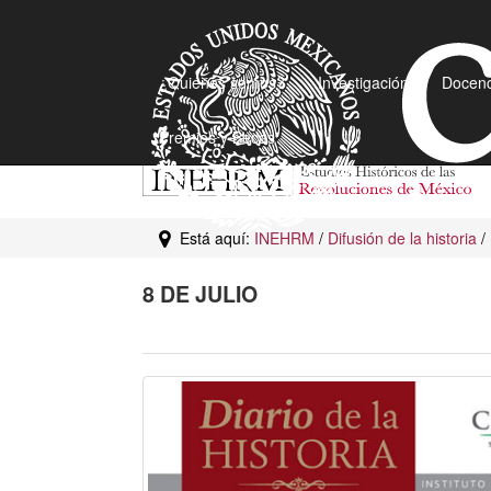
¿Quiénes somos?
Investigación
Docenc
Premios y Becas
Está aquí:
INEHRM
/
Difusión de la historia
/
8 DE JULIO