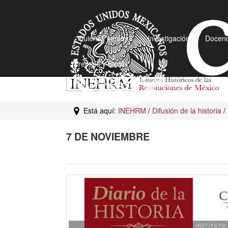
¿Quiénes somos?
Investigación
Docenc
Premios y Becas
Está aquí:
INEHRM
/
Difusión de la historia
/
7 DE NOVIEMBRE