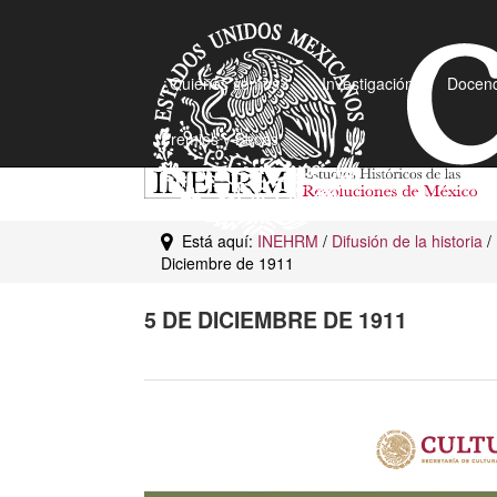
¿Quiénes somos?
Investigación
Docenc
Premios y Becas
Está aquí:
INEHRM
/
Difusión de la historia
/
Diciembre de 1911
5 DE DICIEMBRE DE 1911