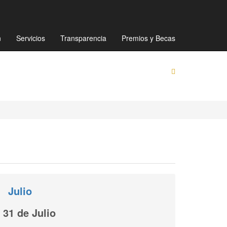
Mapa de sitio
Directorio
Preguntas Frecuentes
n
Servicios
Transparencia
Premios y Becas
Julio
31 de Julio