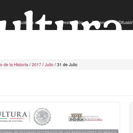
¿Quiénes somos?
Investigación
Docencia
Difusió
io de la Historia
/
2017
/
Julio
/ 31 de Julio