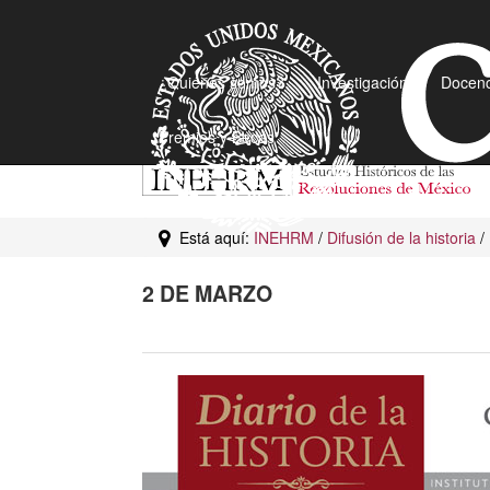
¿Quiénes somos?
Investigación
Docenc
Premios y Becas
Está aquí:
INEHRM
/
Difusión de la historia
/
2 DE MARZO