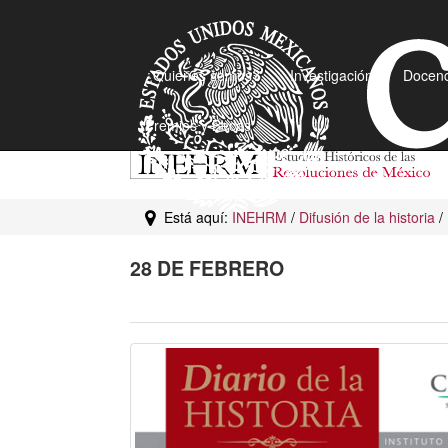
¿Quiénes somos?
Investigación
Docenc
Premios y Becas
Está aquí:
INEHRM
/
Difusión de la historia
/
28 DE FEBRERO