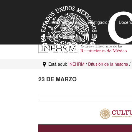
¿Quiénes somos?
Investigación
Docenc
Premios y Becas
Está aquí:
INEHRM
/
Difusión de la historia
/
23 DE MARZO