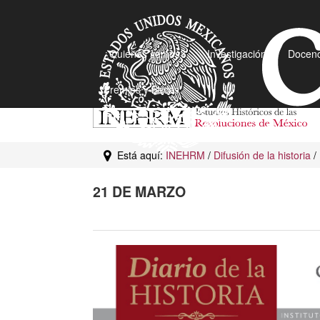
¿Quiénes somos?
Investigación
Docenc
Premios y Becas
Está aquí:
INEHRM
/
Difusión de la historia
/
21 DE MARZO