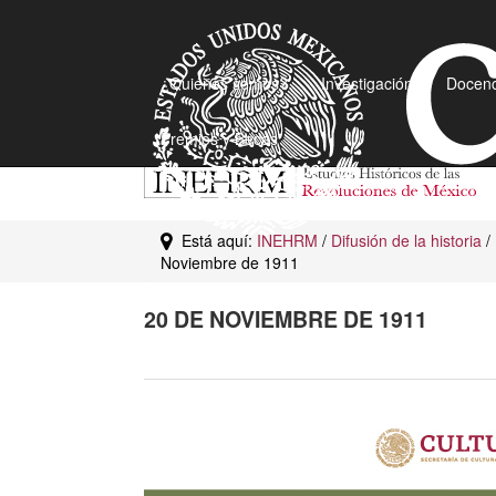
¿Quiénes somos?
Investigación
Docenc
Premios y Becas
Está aquí:
INEHRM
/
Difusión de la historia
/
Noviembre de 1911
20 DE NOVIEMBRE DE 1911